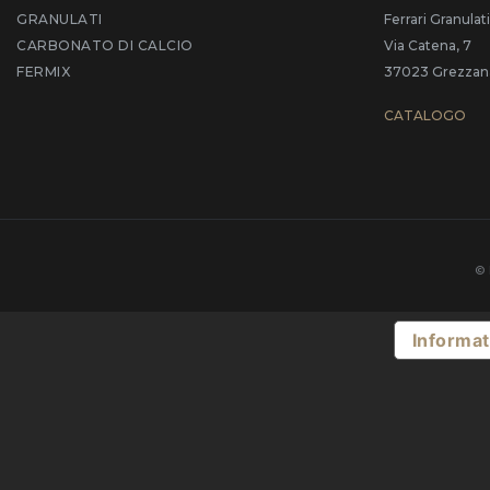
GRANULATI
Ferrari Granulati
CARBONATO DI CALCIO
Via Catena, 7
FERMIX
37023 Grezzana 
CATALOGO
© 
Informat