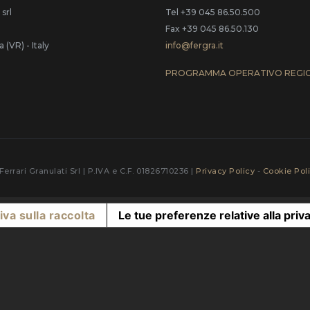
 srl
Tel +39 045 86.50.500
Fax +39 045 86.50.130
(VR) - Italy
info@fergra.it
PROGRAMMA OPERATIVO REGI
Ferrari Granulati Srl | P.IVA e C.F. 01826710236 |
Privacy Policy
-
Cookie Pol
iva sulla raccolta
Le tue preferenze relative alla priv