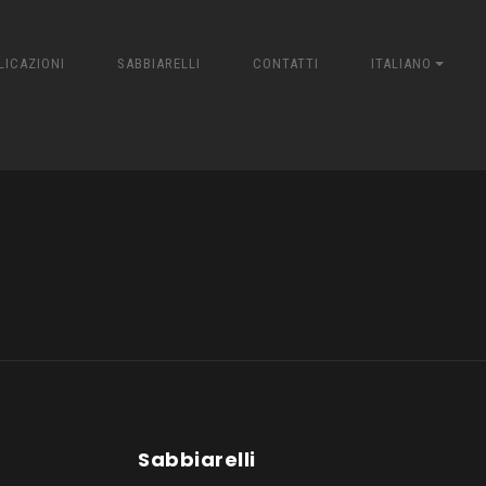
LICAZIONI
SABBIARELLI
CONTATTI
ITALIANO
Sabbiarelli