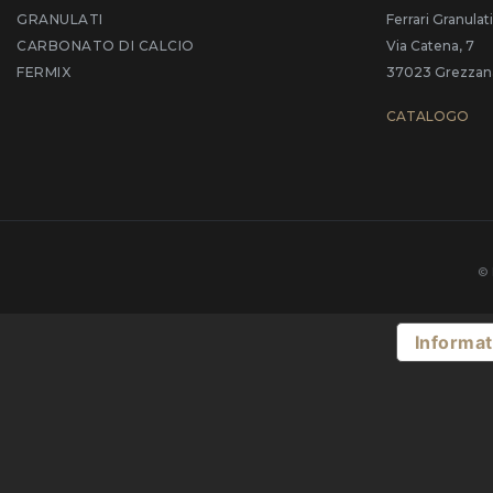
GRANULATI
Ferrari Granulati
CARBONATO DI CALCIO
Via Catena, 7
FERMIX
37023 Grezzana 
CATALOGO
© 
Informat