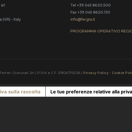
 srl
Tel +39 045 86.50.500
Fax +39 045 86.50.130
(VR) - Italy
info@fergra.it
PROGRAMMA OPERATIVO REGI
Ferrari Granulati Srl | P.IVA e C.F. 01826710236 |
Privacy Policy
-
Cookie Pol
iva sulla raccolta
Le tue preferenze relative alla priv