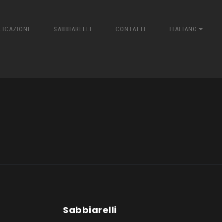
LICAZIONI
SABBIARELLI
CONTATTI
ITALIANO
Sabbiarelli