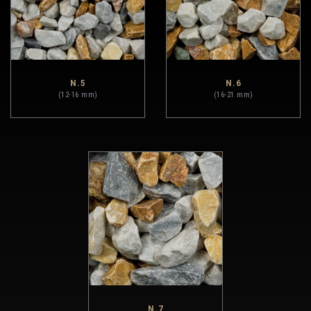
N.5
N.6
(12-16 mm)
(16-21 mm)
N.7