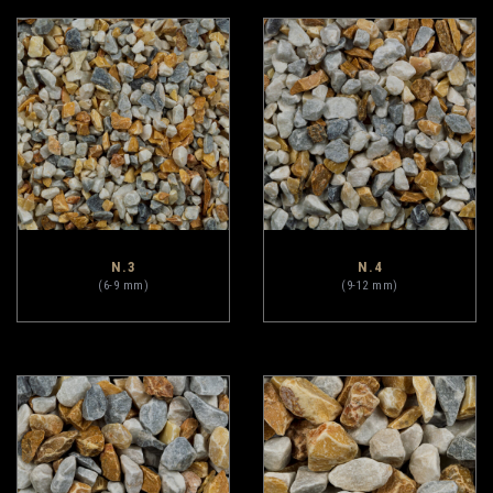
N.3
N.4
(6-9 mm)
(9-12 mm)