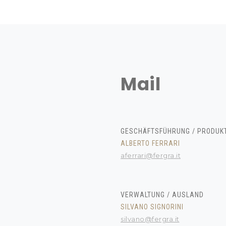
Mail
GESCHÄFTSFÜHRUNG / PRODUK
ALBERTO FERRARI
aferrari@fergra.it
VERWALTUNG / AUSLAND
SILVANO SIGNORINI
silvano@fergra.it