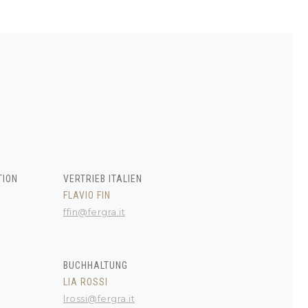
TION
VERTRIEB ITALIEN
FLAVIO FIN
ffin@fergra.it
BUCHHALTUNG
LIA ROSSI
lrossi@fergra.it